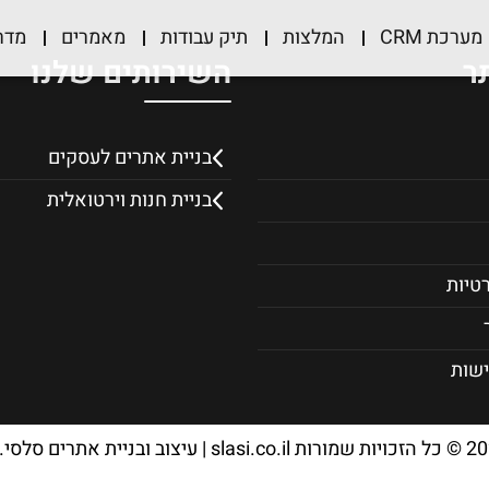
מערכת CRM
המלצות
תיק עבודות
מאמרים
מדר
ר
השירותים שלנו
בניית אתרים לעסקים
בניית חנות וירטואלית
רטיות
ישות
20
© כל הזכויות שמורות slasi.co.il | עיצוב ובניית אתרים סלסי.נט